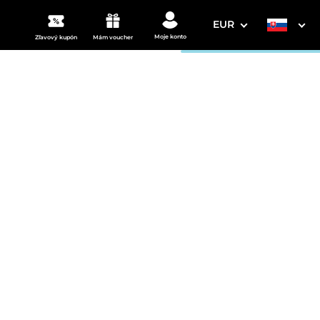
EUR
Moje konto
Zľavový kupón
Mám voucher
3. Vaše údaje
 parkovaním
Dátum odchodu
osím vyberte
mi