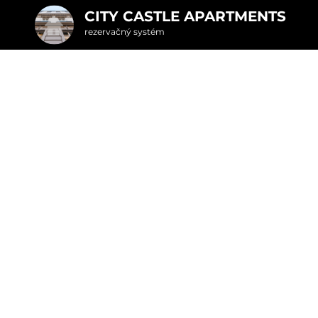
CITY CASTLE APARTMENTS
rezervačný systém
2. Doplnkové služby
 dvojnočný pobyt s
u
rte
Pr
nšpirujte sa akciovými pobyt